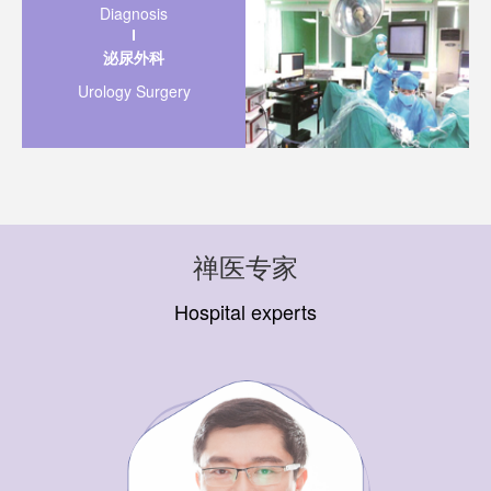
Diagnosis
泌尿外科
Urology Surgery
禅医专家
Hospital experts