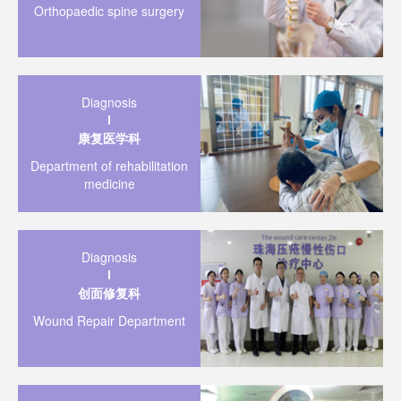
Orthopaedic spine surgery
Diagnosis
康复医学科
Department of rehabilitation
medicine
Diagnosis
创面修复科
Wound Repair Department